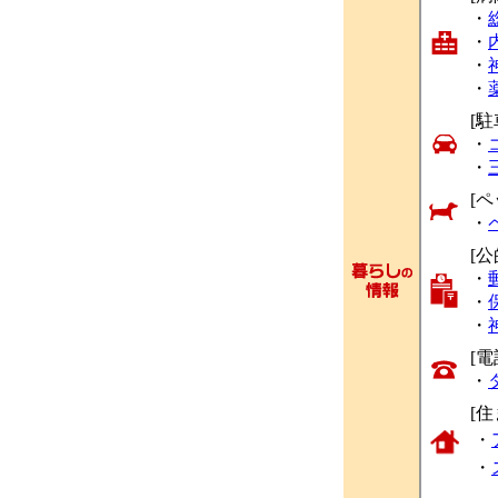
・
・
・
・
[駐
・
・
[ペ
・
[
・
・
・
[
・
[
・
・