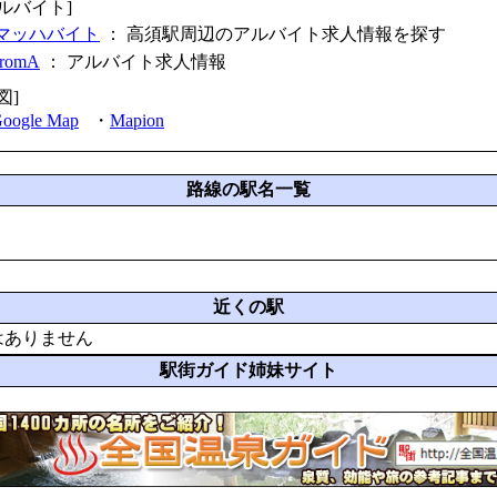
アルバイト]
マッハバイト
： 高須駅周辺のアルバイト求人情報を探す
fromA
：
アルバイト求人情報
図]
oogle Map
・
Mapion
路線の駅名一覧
近くの駅
はありません
駅街ガイド姉妹サイト