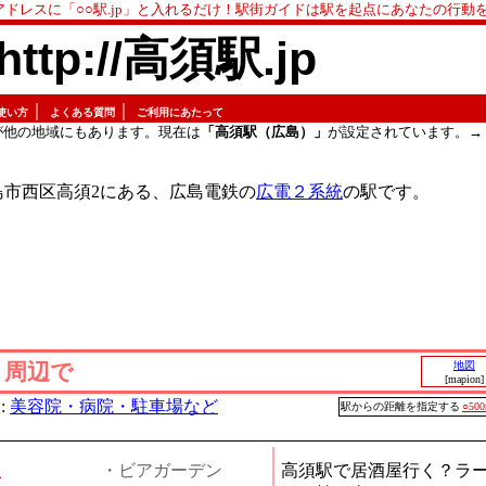
アドレスに「○○駅.jp」と入れるだけ！駅街ガイドは駅を起点にあなたの行動
http://高須駅.jp
｜
｜
使い方
よくある質問
ご利用にあたって
が他の地域にもあります。現在は
「高須駅（広島）」
が設定されています。→
島市西区高須2にある、広島電鉄の
広電２系統
の駅です。
」周辺で
地図
[mapion]
:
美容院・病院・駐車場など
駅からの距離を指定する
○50
屋
・ビアガーデン
高須駅で居酒屋行く？ラ