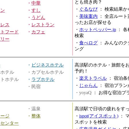
とも焼き肉？
・
中華
・
ぐるなび
：
検索結果か
メン
・
すし
・
美味案内
：
全店ルート
・
うどん
ったお店が探せる
ミレス
・
レストラン
・
ホットペッパー.jp
：
各
ストフード
・
カフェ
検索
バリー
・
食べログ
：
みんなのク
ング
ル
・
ビジネスホテル
高須駅のホテル・旅館を
予約！
ィホテル
・カプセルホテル
・
楽天トラベル
：
宿泊条
ートホテル
・
ラブホテル
・
じゃらん
：
宿泊プラン
・民宿
・yoyaQ
：
お得な宿泊プ
・温泉
高須駅で日頃の疲れをす
サージ
・
整体
・
ispot(アイスポット)
：
スポットを検索
スセンター