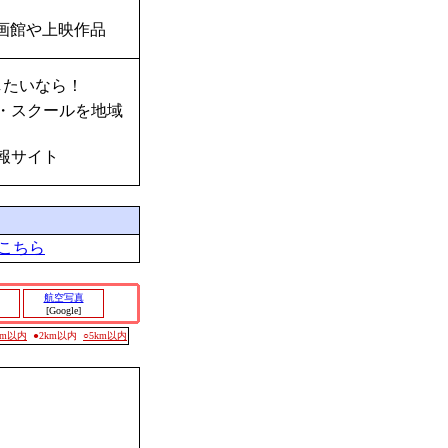
画館や上映作品
したいなら！
・スクールを地域
報サイト
こちら
航空写真
[Google]
0m以内
●2km以内
○5km以内