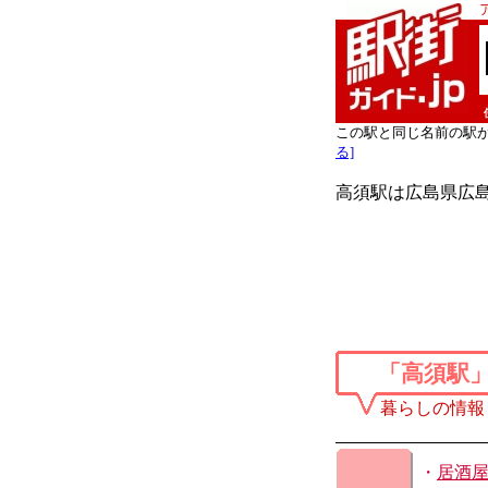
この駅と同じ名前の駅
る]
高須駅は広島県広
「高須駅
暮らしの情報
・
居酒