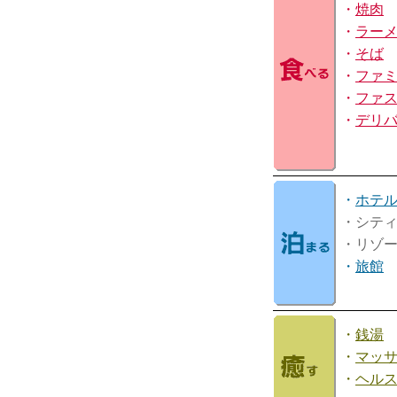
・
焼肉
・
ラー
・
そば
・
ファ
・
ファ
・
デリ
・
ホテ
・シテ
・リゾ
・
旅館
・
銭湯
・
マッ
・
ヘル