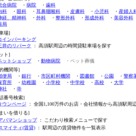
総合病院
・
病院
・
歯科
内科
・
眼科
・
耳鼻咽喉科
・
皮膚科
・
小児科
・
産婦人
神経、精神科
・
外科
・
整形外科
・
形成外科
・
美容外科
薬局
車場]
コインパーキング
三井のリパーク
： 高須駅周辺の時間貸駐車場を探す
ット]
ペットショップ
・
動物病院
・ペット葬儀
公的機関等]
郵便局
・
銀行
・
市区町村機関
・
図書館
・
公園
・
警察
保育所
・
幼稚園
・
小学校
・
中学校
・
高校
・
大学
神社
・
寺
電話番号検索]
タウンページ
： 全国1,100万件のお店・会社情報から高須駅周
住まいを借りる]
アパマンショップ
： こだわり検索メニューで探す
スマイティ(賃貸)
： 駅周辺の賃貸物件を一覧表示