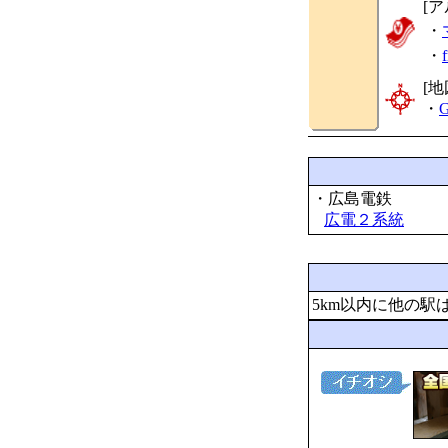
[
・
・
[地
・
G
・広島電鉄
広電２系統
5km以内に他の駅