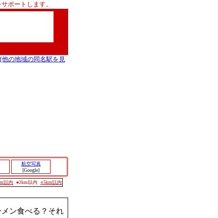
をサポートします。
[他の地域の同名駅を見
航空写真
[Google]
0m以内
●2km以内
○5km以内
ーメン食べる？それ