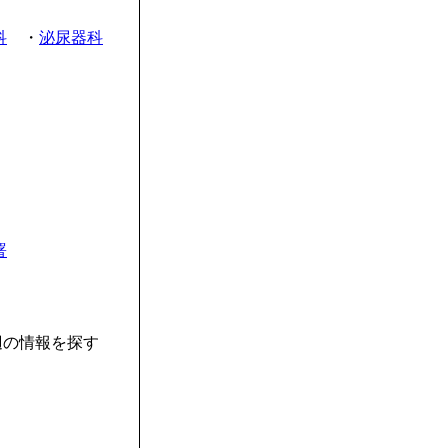
科
・
泌尿器科
署
辺の情報を探す