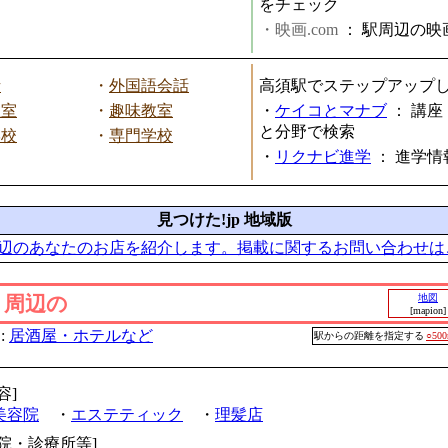
をチェック
・映画.com
：
駅周辺の映
話
・
外国語会話
高須駅でステップアップ
教室
・
趣味教室
・
ケイコとマナブ
：
講座
と分野で検索
学校
・
専門学校
・
リクナビ進学
：
進学情
見つけた!jp 地域版
辺のあなたのお店を紹介します。掲載に関するお問い合わせは
」周辺の
地図
[mapion]
:
居酒屋・ホテルなど
駅からの距離を指定する
○50
容]
美容院
・
エステティック
・
理髪店
病院・診療所等]