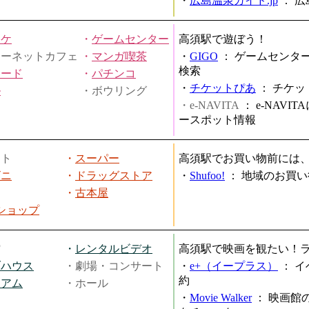
・
広島温泉ガイド.jp
：
広
オケ
・
ゲームセンター
高須駅で遊ぼう！
ターネットカフェ
・
マンガ喫茶
・
GIGO
：
ゲームセンタ
検索
ヤード
・
パチンコ
・
チケットぴあ
：
チケッ
ル
・ボウリング
・e-NAVITA
：
e-NAVI
ースポット情報
ート
・
スーパー
高須駅でお買い物前には
ビニ
・
ドラッグストア
・
Shufoo!
：
地域のお買い
・
古本屋
円ショップ
館
・
レンタルビデオ
高須駅で映画を観たい！
ブハウス
・劇場・コンサート
・
e+（イープラス）
：
イ
約
ジアム
・ホール
・
Movie Walker
：
映画館