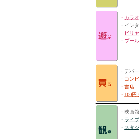
・
カラ
・イン
・
ビリ
・
プー
・デパ
・
コン
・
書店
・
100
・映画
・
ライ
・
スタ