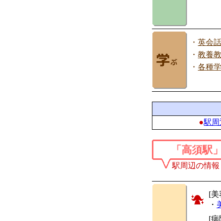
・
英会
・
教養
・
各種
●
駅周
「高須駅
駅周辺の情報
[美
・
[